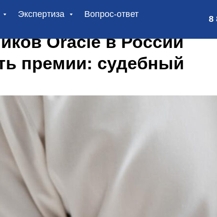
и
Экспертиза
Вопрос-ответ
8
иков Oracle в России
ть премии: судебный