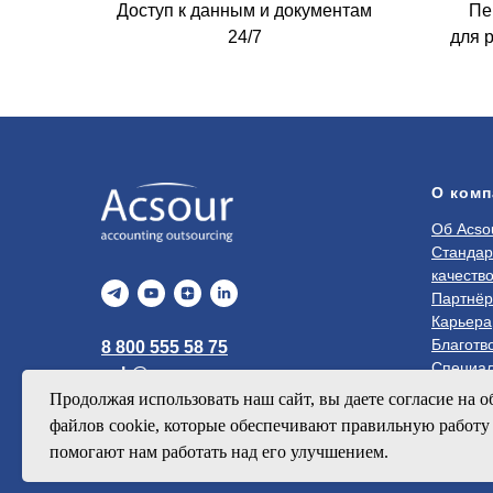
Доступ к данным и документам
Пе
24/7
для 
О комп
Об Acso
Стандар
качеств
Партнё
Карьера
Благотв
8 800 555 58 75
Специал
ask@ascour.com
Продолжая использовать наш сайт, вы даете согласие на о
файлов cookie, которые обеспечивают правильную работу 
помогают нам работать над его улучшением.