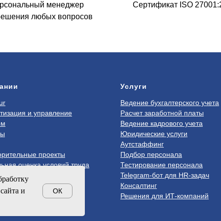
рсональный менеджер
Сертификат ISO 27001:
решения любых вопросов
ании
Услуги
ur
Ведение бухгалтерского учета
тизация и управление
Расчет заработной платы
ом
Ведение кадрового учета
ры
Юридические услуги
Аутстаффинг
орительные проекты
Подбор персонала
ьная оценка условий труда
Тестирование персонала
Telegram-бот для HR-задач
бработку
Консалтинг
сайта и
ОК
Решения для ИТ-компаний