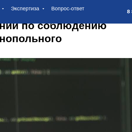
и
Экспертиза
Вопрос-ответ
8
аний по соблюдению
онопольного