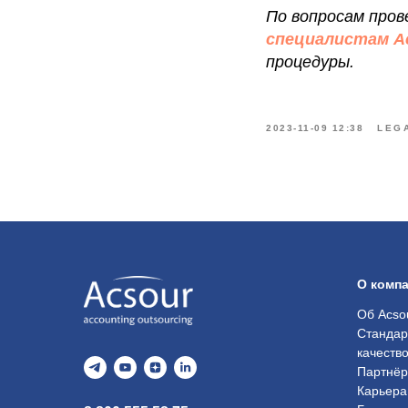
По вопросам про
специалистам A
процедуры.
2023-11-09 12:38
LEG
О комп
Об Acso
Стандар
качеств
Партнё
Карьера