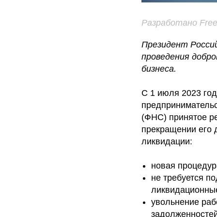
Разработано Free
Президент Россий
проведения добро
бизнеса.
С 1 июля 2023 год
предпринимательс
(ФНС) принятое р
прекращении его д
ликвидации:
новая процедур
не требуется п
ликвидационны
увольнение раб
задолженностей