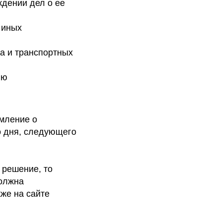
ждении дел о ее
 иных
а и транспортных
ию
мление о
о дня, следующего
 решение, то
должна
кже на сайте