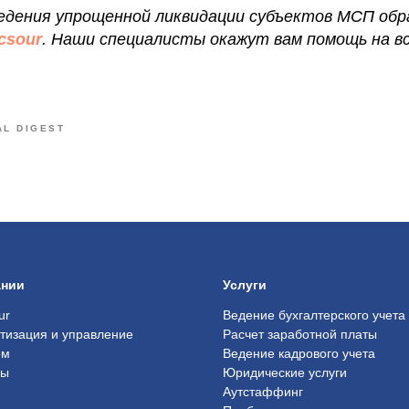
ведения упрощенной ликвидации субъектов МСП об
csour
. Наши специалисты окажут вам помощь на вс
AL DIGEST
ании
Услуги
ur
Ведение бухгалтерского учета
тизация и управление
Расчет заработной платы
ом
Ведение кадрового учета
ры
Юридические услуги
Аутстаффинг