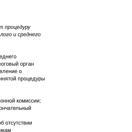
т процедуру
лого и среднего
реднего
логовый орган
вление о
ринятой процедуры
онной комиссии;
кончательный
б отсутствии
икам